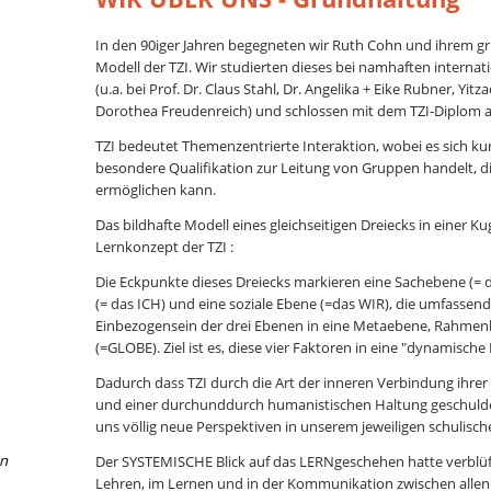
In den 90iger Jahren begegneten wir Ruth Cohn und ihrem 
Modell der TZI. Wir studierten dieses bei namhaften internat
(u.a. bei Prof. Dr. Claus Stahl, Dr. Angelika + Eike Rubner, Yitz
Dorothea Freudenreich) und schlossen mit dem TZI-Diplom a
TZI bedeutet Themenzentrierte Interaktion, wobei es sich ku
besondere Qualifikation zur Leitung von Gruppen handelt, d
ermöglichen kann.
Das bildhafte Modell eines gleichseitigen Dreiecks in einer K
Lernkonzept der TZI :
Die Eckpunkte dieses Dreiecks markieren eine Sachebene (= 
(= das ICH) und eine soziale Ebene (=das WIR), die umfassend
Einbezogensein der drei Ebenen in eine Metaebene, Rahme
(=GLOBE). Ziel ist es, diese vier Faktoren in eine "dynamische
Dadurch dass TZI durch die Art der inneren Verbindung ihre
und einer durchunddurch humanistischen Haltung geschuldet 
uns völlig neue Perspektiven in unserem jeweiligen schulisc
en
Der SYSTEMISCHE Blick auf das LERNgeschehen hatte verbl
Lehren, im Lernen und in der Kommunikation zwischen allen B