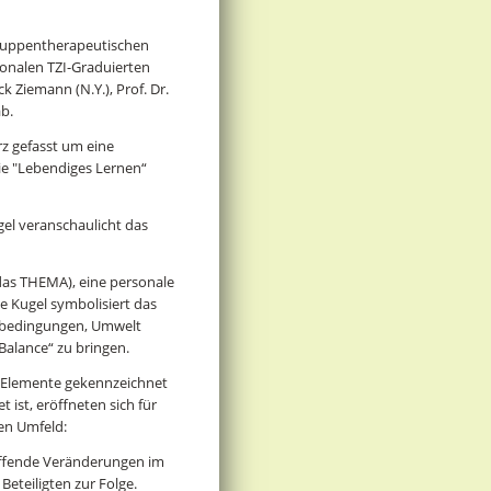
gruppentherapeutischen
ionalen TZI-Graduierten
ack Ziemann (N.Y.), Prof. Dr.
b.
rz gefasst um eine
ie "Lebendiges Lernen“
ugel veranschaulicht das
das THEMA), eine personale
e Kugel symbolisiert das
nbedingungen, Umwelt
 Balance“ zu bringen.
r Elemente gekennzeichnet
ist, eröffneten sich für
hen Umfeld:
üffende Veränderungen im
eteiligten zur Folge.